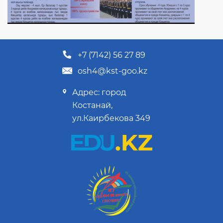
+7 (7142) 56 27 89
osh4@kst-goo.kz
Адрес: город
Костанай,
ул.Каирбекова 349