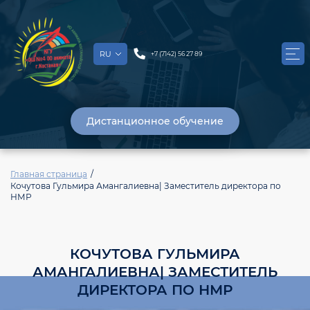
RU
+7 (7142) 56 27 89
Дистанционное обучение
Главная страница
Кочутова Гульмира Амангалиевна| Заместитель директора по
НМР
КОЧУТОВА ГУЛЬМИРА
АМАНГАЛИЕВНА| ЗАМЕСТИТЕЛЬ
ДИРЕКТОРА ПО НМР