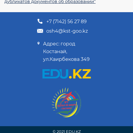
дубликатов документов об образовании"
+7 (7142) 56 27 89
osh4@kst-goo.kz
Адрес: город
Костанай,
ул.Каирбекова 349
© 2021 EDU.KZ