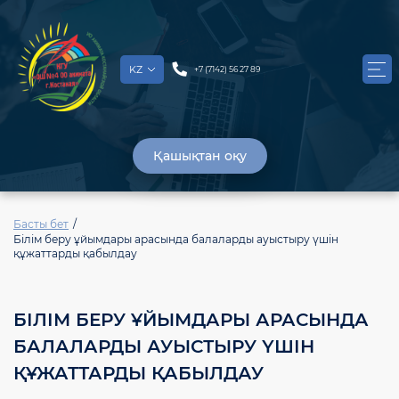
KZ
+7 (7142) 56 27 89
Қашықтан оқу
Басты бет
Білім беру ұйымдары арасында балаларды ауыстыру үшін
құжаттарды қабылдау
БІЛІМ БЕРУ ҰЙЫМДАРЫ АРАСЫНДА
БАЛАЛАРДЫ АУЫСТЫРУ ҮШІН
ҚҰЖАТТАРДЫ ҚАБЫЛДАУ