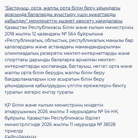
"Бастауыш, орта, жалпы орта білім беру ұйымдары
арасында балаларды ауыстыру үшін құжаттарды
қабылдау" мемлекеттік қызмет көрсету қағидалары
Қазақстан Республикасы Білім және ғылым министрінің
2018 жылғы 12 қазандағы № 564 бұйрығына
«Республикалық, облыстық, республикалық маңызы бар
қалалардағы және астанадағы мамандандырылған
олимпиадалық резервтік мектеп-интернаттарды және
спорттағы дарынды балаларға арналған мектеп-
интернаттарды қоспағанда, бастауыш, негізгі орта және
жалпы орта білім берудің жалпы білім беру
бағдарламаларын іске асыратын білім беру
ұйымдарына қабылдаудың үлгілік ережелерін бекіту
туралы» өзгеріс енгізу туралы
ҚР Білім және ғылым министрінің міндетін
атқарушының 2026 жылғы 3 наурыздағы № 54-НҚ
бұйрығы. Қазақстан Республикасы Әділет
министрлігінде 2026 жылғы 11 наурызда № 38128
тіркелді
БҰЙЫРАМЫН: