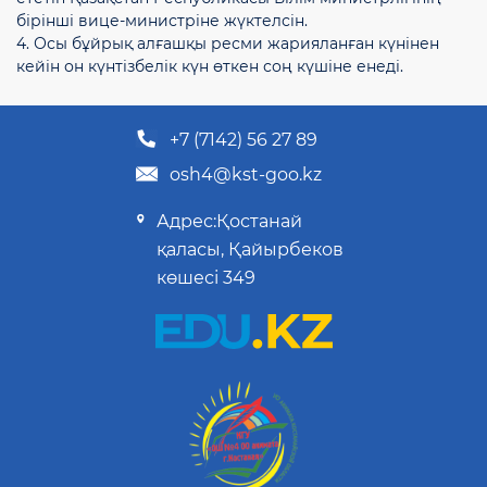
бірінші вице-министріне жүктелсін.
4. Осы бұйрық алғашқы ресми жарияланған күнінен
кейін он күнтізбелік күн өткен соң күшіне енеді.
+7 (7142) 56 27 89
osh4@kst-goo.kz
Адрес:Қостанай
қаласы, Қайырбеков
көшесі 349