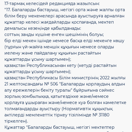
17-тармақ келесідей редакцияда жазылсын:
"17. Балаларды бастауыш, негізгі орта және жалпы орта
білім беру мекемелері арасында ауыстыруға арналған
құжаттар келесі жағдайларды қоспағанда, мектеп
демалысы кезеңінде қабылданады:
соттың заңды күшіне енген шешімінің болуы;
бір елді мекен ішінде немесе басқа елді мекенге көшу
(тұрғын үй-жайға меншік құқығын немесе оларды
иелену және пайдалану құқығын растайтын
құжаттарды ұсыну шартымен);
қазақстан Республикасынан кету (кетуді растайтын
құжаттарды ұсыну шартымен);
қазақстан Республикасы Білім министрінің 2022 жылғы
21 желтоқсандағы № 506 "Балаларды қорлаудың алдын
алу ережелерін бекіту туралы" бұйрығына сәйкес
зорлық-зомбылыққа, қатыгездікке және/немесе
қорлауға ұшыраған және/немесе куә болған кәмелетке
толмағандарды ауыстыру (Нормативтік құқықтық
актілерді мемлекеттік тіркеу тізілімінде № 31180
тіркелген).
Құжаттар "Балаларды бастауыш, негізгі мектептер