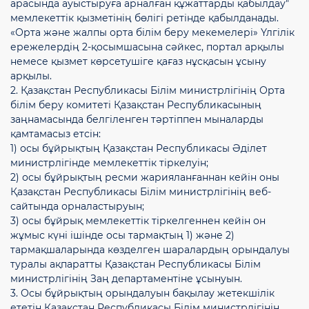
арасында ауыстыруға арналған құжаттарды қабылдау"
мемлекеттік қызметінің бөлігі ретінде қабылданады.
«Орта және жалпы орта білім беру мекемелері» Үлгілік
ережелердің 2-қосымшасына сәйкес, портал арқылы
немесе қызмет көрсетушіге қағаз нұсқасын ұсыну
арқылы.
2. Қазақстан Республикасы Білім министрлігінің Орта
білім беру комитеті Қазақстан Республикасының
заңнамасында белгіленген тәртіппен мыналарды
қамтамасыз етсін:
1) осы бұйрықтың Қазақстан Республикасы Әділет
министрлігінде мемлекеттік тіркелуін;
2) осы бұйрықтың ресми жарияланғаннан кейін оны
Қазақстан Республикасы Білім министрлігінің веб-
сайтында орналастыруын;
3) осы бұйрық мемлекеттік тіркелгеннен кейін он
жұмыс күні ішінде осы тармақтың 1) және 2)
тармақшаларында көзделген шаралардың орындалуы
туралы ақпаратты Қазақстан Республикасы Білім
министрлігінің Заң департаментіне ұсынуын.
3. Осы бұйрықтың орындалуын бақылау жетекшілік
ететін Қазақстан Республикасы Білім министрлігінің