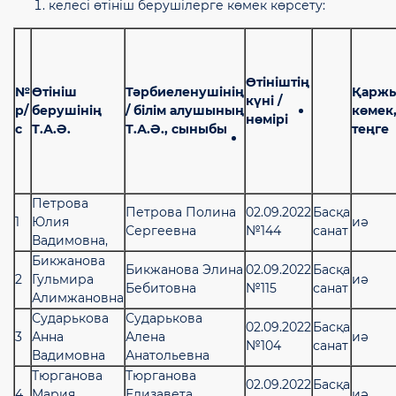
келесі өтініш берушілерге көмек көрсету:
Өтініштің
№
Өтініш
Тәрбиеленушінің
Қарж
күні /
р/
берушінің
/ білім алушының
көмек
нөмірі
с
Т.А.Ә.
Т.А.Ә., сыныбы
теңге
Петрова
Петрова Полина
02.09.2022
Басқа
1
Юлия
иә
Сергеевна
№144
санат
Вадимовна,
Бикжанова
Бикжанова Элина
02.09.2022
Басқа
2
Гульмира
иә
Бебитовна
№115
санат
Алимжановна
Сударькова
Сударькова
02.09.2022
Басқа
3
Анна
Алена
иә
№104
санат
Вадимовна
Анатольевна
Тюрганова
Тюрганова
02.09.2022
Басқа
4
Мария
Елизавета
иә