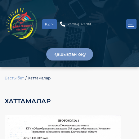
KZ
+7 (7142) 56 27 89
Қашықтан оқу
Басты бет
Хаттамалар
ХАТТАМАЛАР