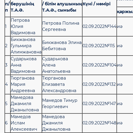
п/
берушінің
/ білім алушының
Күні / нөмірі
п
Т.А.Ә.
Т.А.Ә., сыныбы
қаржы
Петрова
Петрова Полина
1
Юлия
02.09.2022№144
иә
Сергеевна
Вадимовна
Бикжанова
Бикжанова Элина
2
Гульмира
02.09.2022№115
иә
Бебитовна
Алимжановна
Сударькова
Сударькова
3
Анна
Алена
02.09.2022№104
иә
Вадимовна
Анатольевна
Тюрганова
Тюрганова
4
Мария
Елизавета
02.09.2022№132
иә
Андреевна
Александровна
Мамедова
Мамедов Тимур
5
Джамиля
02.09.2022№147
иә
Георгиевич
Джаныловна
Мамедов
Мамедова
6
Ислам
Джамиля
02.09.2022№148
иә
Алексеевич
Джаныловна