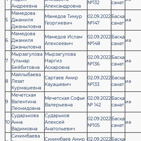
№132
санат
Андреевна
Александровна
Мамедова
Мамедов Тимур
02.09.2022
Басқа
5
Джамиля
иә
Георгиевич
№147
санат
Джаныловна
Мамедова
Мамедов Ислам
02.09.2022
Басқа
6
Джамиля
иә
Алексеевич
№148
санат
Джаныловна
Мырзагулова
Мырзагулова
02.09.2022
Басқа
7
Гульнар
Наргиз
иә
№136
санат
Бейбитовна
Аскаровна
Майлыбаева
Сартаев Амир
02.09.2022
Басқа
8
Лязат
иә
Кауашевич
№133
санат
Курмашевна
Мечетская
Мечетская Софья
02.09.2022
Басқа
9
Валентина
иә
Валерьевна
№ 142
санат
Леонидовна
Сударькова
Сударьков
02.09.2022
Басқа
10
Анна
Алексей
иә
№105
санат
Вадимовна
Анатольевич
Сихимбаева
Сихимбаев Амир
02.09.2022
Басқа