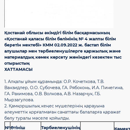
Қостанай облысы әкімдігі білім басқармасының
«Қостанай қаласы білім бөлімінің № 4 жалпы білім
беретін мектебі» КММ
02.09.2022 ж. бастап білім
алушылар мен тәрбиеленушілерге
қаржылық және
материалдық көмек көрсету жөніндегі кезектен тыс
отырыстың
ХАТТАМАСЫ
1. Алқалы ұйым құрамында: О.Р. Кочеткова, Т.В.
Ванзидлер, О.О. Субочева, Г.А. Рябоконь, И.А. Пинегина,
Г.А. Рахимова, О.В. Волкова, А.В. Назарчук, Г.Б.
Мырзагулова.
2. Қамқоршылық кеңес мүшелерінің қарауына
әлеуметтік қорғалмаған санаттағы балаларға қаражат
бөлу туралы мәселе қойылды.
№
Өтініш
Тәрбиеленушінің
Көмект