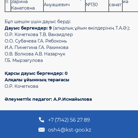
11
Зарина
иә
Ануашевич
№130
санат
Канатовна
Бұл шешім үшін дауыс берді:
Дауыс бергендер:
9
(алқалық ұйым өкілдерінің Т.А.Ә.);
О.Р. Кочеткова Т.В. Ванзидлер
О.О. Субачева Г.А. Рябоконь
И.А. Пинегина Г.А. Рахимова
О.В. Волкова А.В. Назарчук
Г.Б. Мырзагулова
Қарсы дауыс бергендер: 0
Алқалы ұйымның төрағасы
О.Р. Кочеткова
Әлеуметтік педагог: А.Р.Исмайылова
+7 (7142) 56 27 89
osh4@kst-goo.kz