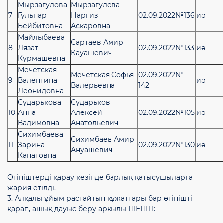
Мырзагулова
Мырзагулова
7
Гульнар
Наргиз
02.09.2022№136
иә
Бейбитовна
Аскаровна
Майлыбаева
Сартаев Амир
8
Лязат
02.09.2022№133
иә
Кауашевич
Курмашевна
Мечетская
Мечетская Софья
02.09.2022№
9
Валентина
иә
Валерьевна
142
Леонидовна
Сударькова
Сударьков
10
Анна
Алексей
02.09.2022№105
иә
Вадимовна
Анатольевич
Сихимбаева
Сихимбаев Амир
11
Зарина
02.09.2022№130
иә
Ануашевич
Канатовна
Өтініштерді қарау кезінде барлық қатысушыларға
жария етілді.
3. Алқалы ұйым растайтын құжаттары бар өтінішті
қарап, ашық дауыс беру арқылы ШЕШТІ: